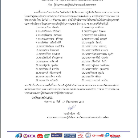
ผู้
ตัดสิน
กีฬา
วอลเลย์บอล
ชายหาด
ณ
มหาวิทยาลัย
การ
กีฬา
แห่ง
ชาติ
วิทยาเขต
เชียงใหม่