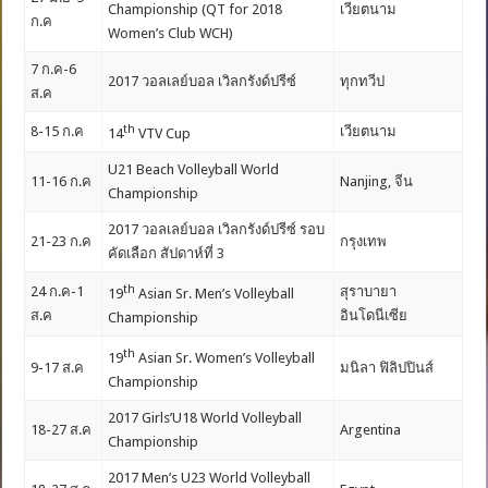
Championship (QT for 2018
เวียตนาม
ก.ค
Women’s Club WCH)
7 ก.ค-6
2017 วอลเลย์บอล เวิลกรังด์ปรีซ์
ทุกทวีป
ส.ค
th
8-15 ก.ค
เวียตนาม
14
VTV Cup
U21 Beach Volleyball World
11-16 ก.ค
Nanjing, จีน
Championship
2017 วอลเลย์บอล เวิลกรังด์ปรีซ์ รอบ
21-23 ก.ค
กรุงเทพ
คัดเลือก สัปดาห์ที่ 3
th
24 ก.ค-1
สุราบายา
19
Asian Sr. Men’s Volleyball
ส.ค
อินโดนีเซีย
Championship
th
19
Asian Sr. Women’s Volleyball
9-17 ส.ค
มนิลา ฟิลิปปินส์
Championship
2017 Girls’U18 World Volleyball
18-27 ส.ค
Argentina
Championship
2017 Men’s U23 World Volleyball