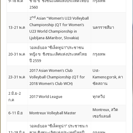
9-18 พ.ค
ชาย ข ชิงชนะเลิศแห่งประเทศไทยปี
กรุงเทพ
2560
nd
2
Asian “Women’s U23 Volleyball
Championship (QT for Women’s
13-21 พ.ค
นครราชสีมา
U23 World Championship in
Ljubljana &Maribor, Slovakia)
วอลเย์บอล “ซีเล็คทูน่า”ประชาชน
20-31 พ.ค
หญิง ข ชิงชนะเลิศแห่งประเทศไทย
กรุงเทพ
ปี 2559
2017 Asian Women’s Club
Ust-
23-31 พ.ค
Volleyball Championship (QT for
Kamenogorsk, คา
2018 Women’s Club WCH)
ซัคสถาน
2 มิ.ย-2
2017 World League
ทุกทวีป
ก.ค
Montreux, สวิต
6-11 มิ.ย
Montreux Volleyball Master
เซอร์แลนด์
วอลเย์บอล “ซีเล็คทูน่า” ประชาชน ก
12-18 มิ.ย
ชาย ชิงชนะเลิศแห่งประเทศไทยปี
กรุงเทพ